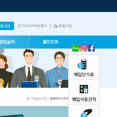
아이디/비번찾기
회원가입
영업실적
월드인포
> 매입단가표 >
컴퓨터/LCD/부품