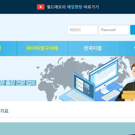
청
데이터영구삭제
전국지점