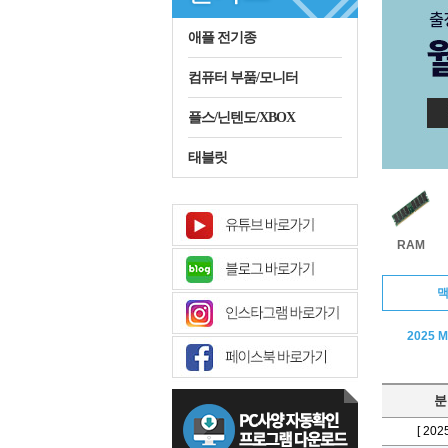
애플 전기종
컴퓨터 부품/모니터
플스/닌텐도/XBOX
태블릿
RAM
2025 
분
[ 202