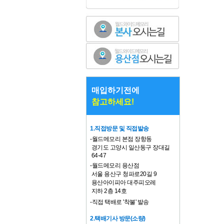
매입하기전에
참고하세요!
1.직접방문 및 직접발송
-월드메모리 본점 장항동
경기도 고양시 일산동구 장대길
64-47
-월드메모리 용산점
서울 용산구 청파로20길 9
용산아이피아 대주피오레
지하 2층 14호
-직접 택배로 '착불' 발송
2.택배기사 방문(소량)