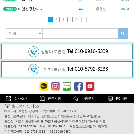
매입신청합니다
황동빈
답변완료
08-04
1
2
3
4
5
Tel 010-9916-5389
상담바로연결
Tel 010-5792-3233
상담바로연결
회사소개
전국지점
가맹문의
PC버전
(주) 월드와이드메모리
대표이사 : 최병진, 장성대 사업자번호 : 106-86-52270
본점ㆍ물류센터ㆍ택배매입 : 경기도 고양시 일산동구 장대길 64-47(장항동)
용산점 : 서울시 용산구 청파로 20길 9 용산아이피아 대주피오레 지하2층 14호
대표전화 : 02-334-3989 팩스 : 02-334-3912 개인정보보호책임자 : 장자경
다이렉트상담 : 010-5792-3233 | 010-9916-5389