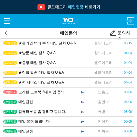
문의하
매입문의
기
★온라인 택배 수거 매입 절차 Q＆A
월드메모리
공지사항
06-15
★방문 매입 절차 Q＆A
월드메모리
공지사항
04-04
★출장 매입 절차 Q＆A
월드메모리
공지사항
04-04
★직접 발송 매입 절차 Q＆A
월드메모리
공지사항
04-04
★퀵 서비스 매입 절차 Q＆A
월드메모리
공지사항
04-04
오래된 노트북 2대 매입 문의
안흥조
답변대기
08-06
매입관련
김인수
답변완료
08-06
컴퓨터부품 좀 팔려고 합니다.
류방수
답변완료
08-06
매입 요청 드립니다.
안성환
답변완료
08-06
매입신청
이화용
답변완료
08-06